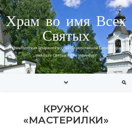
Храм во имя Всех
Святых
Екатеринбургская Епархия Русской Православной Церкви храм во
имя Всех Святых г. Екатеринбург
КРУЖОК
«МАСТЕРИЛКИ»