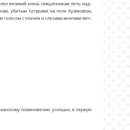
ве­лел ве­ли­кий князь свя­щен­ни­кам петь над­
нам, уби­тым та­та­ра­ми на по­ле Ку­ли­ко­вом,
м го­ло­сом с пла­чем и сле­за­ми мно­ги­ми веч­
ти­ан­ско­му по­ми­но­ве­нию усоп­ших, в первую