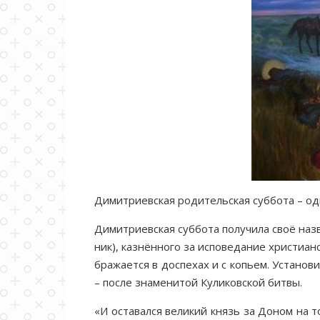
Ди­мит­ри­ев­ская ро­ди­тель­ская суб­бо­та – од
Ди­мит­ри­ев­ская суб­бо­та по­лу­чи­ла своё на­з
ник), каз­нён­но­го за ис­по­ве­да­ние хри­сти­ан
бра­жа­ет­ся в до­спе­хах и с ко­пьем. Уста­н
– по­сле зна­ме­ни­той Ку­ли­ков­ской бит­вы.
«И оста­вал­ся ве­ли­кий князь за До­ном на то