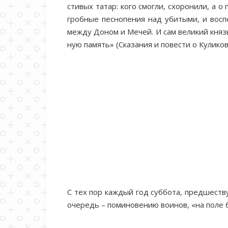
сти­вых та­тар: ко­го смог­ли, схо­ро­ни­ли, а
гроб­ные пес­но­пе­ния над уби­ты­ми, и вос­пе
меж­ду До­ном и Ме­чей. И сам ве­ли­кий князь с
ную па­мять» (Ска­за­ния и по­ве­сти о Ку­ли­ков
С тех пор каж­дый год суб­бо­та, пред­ше­ству­
оче­редь – по­ми­но­ве­нию во­и­нов, «на по­л