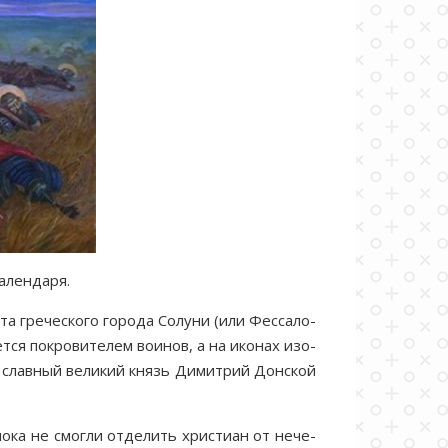
­лен­да­ря.
та гре­че­ско­го го­ро­да Со­лу­ни (или Фес­са­ло­
ет­ся по­кро­ви­те­лем во­и­нов, а на ико­нах изо­
ш слав­ный ве­ли­кий князь Ди­мит­рий Дон­ской
по­ка не смог­ли от­де­лить хри­сти­ан от нече­