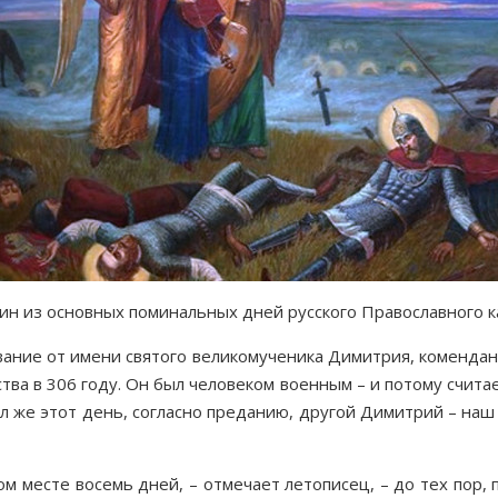
ин из ос­нов­ных по­ми­наль­ных дней рус­ско­го Пра­во­слав­но­го ка
ва­ние от име­ни свя­то­го ве­ли­ко­му­че­ни­ка Ди­мит­рия, ко­мен­дан­
­ства в 306 го­ду. Он был че­ло­ве­ком во­ен­ным – и по­то­му счи­та­
о­вил же этот день, со­глас­но пре­да­нию, дру­гой Ди­мит­рий – на
м ме­сте во­семь дней, – от­ме­ча­ет ле­то­пи­сец, – до тех пор, 