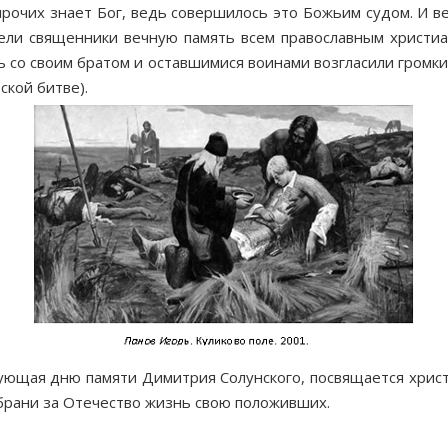
 о про­чих зна­ет Бог, ведь со­вер­ши­лось это Бо­жьим су­дом. И 
­ли свя­щен­ни­ки веч­ную па­мять всем пра­во­слав­ным хри­сти­а­
о сво­им бра­том и остав­ши­ми­ся во­и­на­ми воз­гла­си­ли гром­ки
­ской бит­ве).
ю­щая дню па­мя­ти Ди­мит­рия Со­лун­ско­го, по­свя­ща­ет­ся хри­с
е бра­ни за Оте­че­ство жизнь свою по­ло­жив­ших.