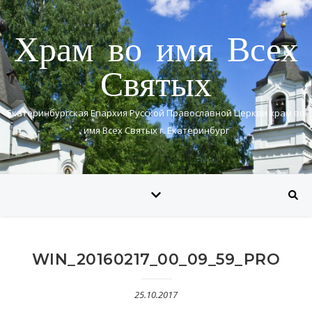
Храм во имя Всех
Святых
Екатеринбургская Епархия Русской Православной Церкви храм во
имя Всех Святых г. Екатеринбург
WIN_20160217_00_09_59_PRO
25.10.2017