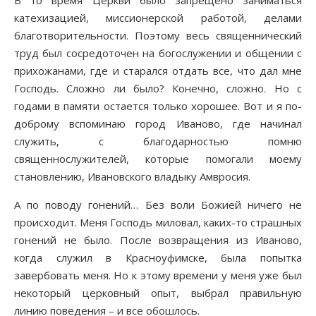
В то время Церкви было запрещено заниматься
катехизацией, миссионерской работой, делами
благотворительности. Поэтому весь священнический
труд был сосредоточен на богослужении и общении с
прихожанами, где и старался отдать все, что дал мне
Господь. Сложно ли было? Конечно, сложно. Но с
годами в памяти остается только хорошее. Вот и я по-
доброму вспоминаю город Иваново, где начинал
служить, с благодарностью помню
священнослужителей, которые помогали моему
становлению, Ивановского владыку Амвросия.
А по поводу гонений… Без воли Божией ничего не
происходит. Меня Господь миловал, каких-то страшных
гонений не было. После возвращения из Иваново,
когда служил в Красноуфимске, была попытка
завербовать меня. Но к этому времени у меня уже был
некоторый церковный опыт, выбрал правильную
линию поведения – и все обошлось.