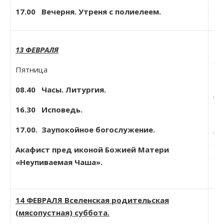
20
17.00 Вечерня. Утреня с полиелеем.
Зи
Пр
13 ФЕВРАЛЯ
(с
Пятница
Мч
08.40
Часы. Литургия.
на
(с
16.30 Исповедь.
Бе
17.00. Заупокойное богослужение.
ни
Фе
Акафист пред иконой Божией Матери
Св
«Неупиваемая Чаша».
Но
14 ФЕВРАЛЯ Вселенская родительская
(мясопустная) суббота.