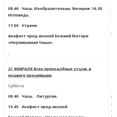
08.40
Часы. Изобразительны. Вечерня. 16.30
Пр
Исповедь.
Прп
Ни
17.00 Утреня.
Ли
Акафист пред иконой Божией Матери
«Неупиваемая Чаша».
21 ФЕВРАЛЯ Всех преподобных отцов, в
подвиге просиявших
Суббота
Вм
08.40
Часы. Литургия.
Сер
ар
15.45 Акафист пред иконой
Ан
(19