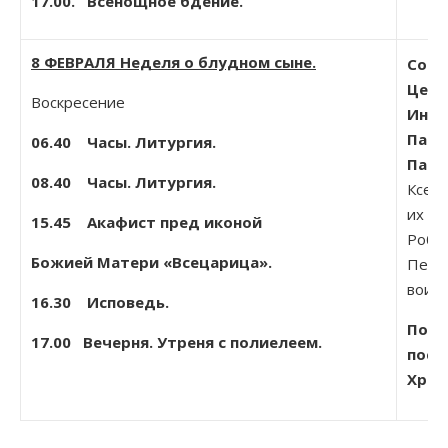
17.00. Всенощное бдение.
8 ФЕВРАЛЯ Неделя
о блудном сыне.
Собо
Церк
Воскресение
Интр
Патр
06.40 Часы. Литургия.
Патр
08.40 Часы. Литургия.
Ксено
их Ар
15.45 Акафист пред иконой
Робей
Божией Матери «Всецарица».
Петра
воино
16.30 Исповедь.
Поми
17.00 Вечерня. Утреня с полиелеем.
пост
Хрис