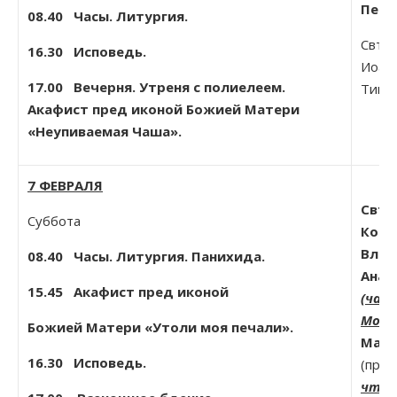
Пете
08.40
Часы. Литургия.
Свт. 
16.30 Исповедь.
Иоанн
17.00 Вечерня. Утреня с полиелеем.
Тимоф
Акафист пред иконой Божией Матери
«Неупиваемая Чаша».
7 ФЕВРАЛЯ
Свт.
Суббота
Конс
Влад
08.40
Часы. Литургия. Панихида.
Анат
15.45 Акафист пред иконой
(час
Моще
Божией Матери «Утоли моя печали».
Мате
16.30 Исповедь.
(прин
чтим