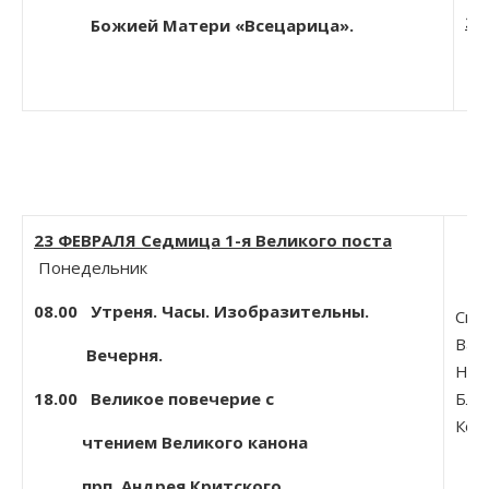
За
Божией Матери «Всецарица».
23 ФЕВРАЛЯ
Седмица 1-я Великого поста
Понедельник
08.00 Утреня. Часы. Изобразительны.
Сщм
Вапт
Вечерня.
Нов
18.00 Великое повечерие с
Бли
Кор
чтением Великого канона
прп. Андрея Критского.