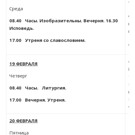
ар
Среда
Ел
Си
08.40
Часы. Изобразительны. Вечерня. 16.30
им
Исповедь.
ик
17.00 Утреня со славословием.
Ли
От
19 ФЕВРАЛЯ
Го
Четверг
10
Ио
08.40
Часы. Литургия.
па
Мц
17.00 Вечерня. Утреня.
Фе
20 ФЕВРАЛЯ
Пятница