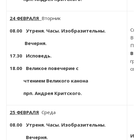
24 ФЕВРАЛЯ
Вторник
Сщмч
08.00 Утреня. Часы. Изобразительны.
Все
Вечерня.
Пско
Вол
17.30 Исповедь.
гре
18.00 Великое повечерие с
свят
чтением Великого канона
прп. Андрея Критского.
25 ФЕВРАЛЯ
Среда
08.00
Утреня. Часы. Изобразительны.
Иве
Вечерня.