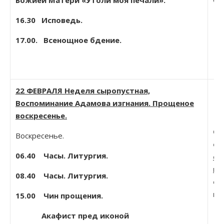
Божией Матери «Утоли моя печали».
16.30 Исповедь.
17.00. Всенощное бдение.
22 ФЕВРАЛЯ Неделя сыропустная,
Воспоминание Адамова изгнания. Прощеное
воскресенье.
Об
Воскресенье.
еп
06.40 Часы. Литургия.
св
на
08.40 Часы. Литургия.
св
вс
15.00 Чин прощения.
Акафист пред иконой