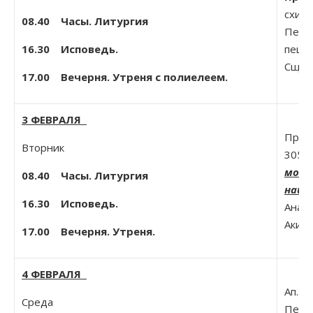
схимн
08.40 Часы. Литургия
Печер
16.30 Исповедь.
пеще
Сщмч.
17.00 Вечерня. Утреня с полиелеем.
3 ФЕВРАЛЯ
Прп. 
Вторник
305)
моще
08.40 Часы. Литургия
наше
16.30 Исповедь.
Анаст
Акилы
17.00 Вечерня. Утреня.
4 ФЕВРАЛЯ
Ап. Т
Среда
Перся