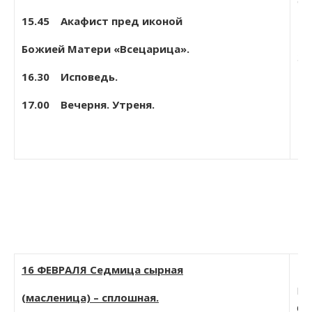
Со
15.45 Акафист пред иконой
Божией Матери «Всецарица».
За
16.30 Исповедь.
17.00 Вечерня. Утреня.
16 ФЕВРАЛЯ Седмица сырная
По
(масленица) – сплошная.
Си