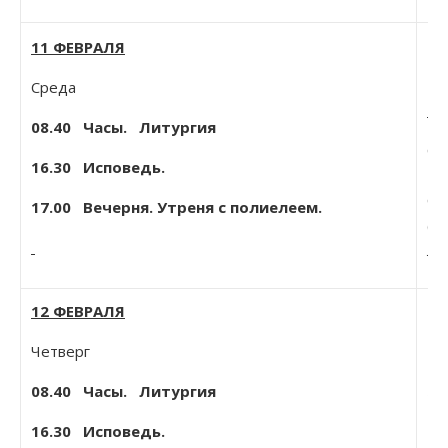
Пе
11 ФЕВРАЛЯ
Бо
Среда
Со
08.40
Часы. Литургия
Св
16.30 Исповедь.
Ту
Св
17.00 Вечерня. Утреня с полиелеем.
(1
Лу
12 ФЕВРАЛЯ
Со
св
Четверг
Гр
08.40
Часы. Литургия
Зл
Ке
16.30 Исповедь.