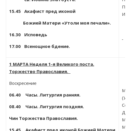
Прп.
15.45 Акафист пред иконой
Иоа
Божией Матери
«
Утоли моя печали
».
16.30 Исповедь
17.00
Всенощное бдение.
1 МАРТА Неделя 1-я Великого поста.
Торжество Православия.
Воскресение
Мчч
06.40 Часы. Литургия ранняя.
(Уа
Сел
08.40 Часы. Литургия поздняя.
Дан
Чин Торжества Православия.
Мос
Мар
15.45 Акафист пред иконой Божией Матери