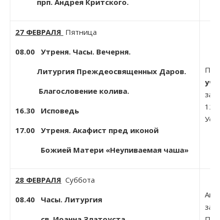
прп. Андрея Критского.
27 ФЕВРАЛЯ
Пятница
08.00 Утреня. Часы. Вечерня.
Прп
Литургия Преждеосвященных Даров.
учи
Благословение колива.
зат
12-
16.30
Исповедь
Усп
17.00
Утреня. Акафист пред иконой
Божией Матери «Неупиваемая чаша»
28 ФЕВРАЛЯ
Суббота
Ап. 
08.40 Часы. Литургия
зат
св. Иоанна Златоуста.
Прп