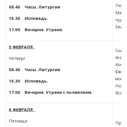
Печер
08.40 Часы. Литургия
Макар
16.30 Исповедь.
чудот
Евфим
17.00 Вечерня. Утреня.
5 ФЕВРАЛЯ
Сщмч.
Агафа
Четверг
Костр
08.40 Часы. Литургия
Собо
мощей
16.30 Исповедь.
Новго
17.00 Вечерня. Утреня с полиелеем.
Вселе
6 ФЕВРАЛЯ
Пятница
Прп. 