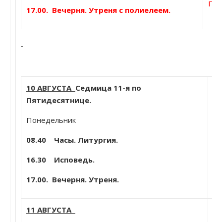
Гор
17.00. Вечерня. Утреня с полиелеем.
10 АВГУСТА
Седмица 11-я по
С
Пятидесятнице.
и
Ца
Понедельник
Ни
08.40 Часы. Литургия.
Св
с
16.30 Исповедь.
Мо
17.00. Вечерня. Утреня.
пе
11 АВГУСТА
Мч