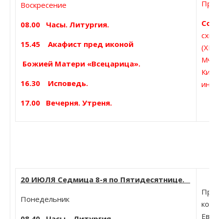
Прп.
Воскресение
Соб
08.00 Часы. Литургия.
схим
15.45 Акафист пред иконой
(XII
Мчч.
Божией Матери «Всецарица».
Кири
16.30 Исповедь.
иных
17.00 Вечерня. Утреня.
20 ИЮЛЯ Седмица 8-я по Пятидесятнице.
Прп.
Понедельник
кото
Евдо
08.40
Часы. Литургия