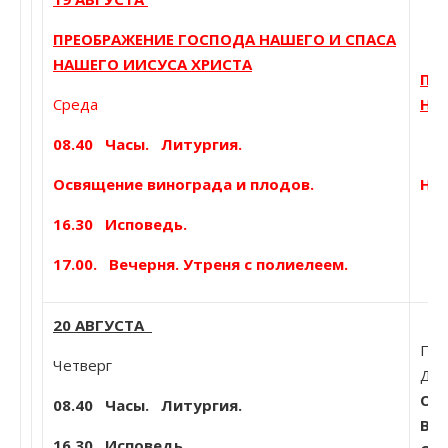
ПРЕОБРАЖЕНИЕ ГОСПОДА НАШЕГО И СПАСА
НАШЕГО ИИСУСА ХРИСТА
ПР
Среда
НА
08.40
Часы. Литургия.
Освящение винограда и плодов.
На 
16.30 Исповедь.
17.00. Вечерня. Утреня с полиелеем.
20 АВГУСТА
Поп
Четверг
Дом
Обр
08.40
Часы. Литургия.
Во
16.30 Исповедь.