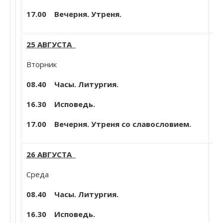
17.00 Вечерня. Утреня.
25 АВГУСТА
Мч
Вторник
30
Мч
08.40 Часы. Литургия.
Пр
16.30 Исповедь.
Се
др
17.00 Вечерня. Утреня со славословием.
26 АВГУСТА
О
Среда
Го
08.40 Часы. Литургия.
Ис
Ма
16.30 Исповедь.
Мо