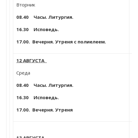
Вторник
Ко
де
08.40 Часы. Литургия.
Ми
16.30 Исповедь.
17.00. Вечерня. Утреня с полиелеем.
12 АВГУСТА
Ап
Среда
Еп
Пр
08.40 Часы. Литургия.
(1
16.30 Исповедь.
в 
Са
17.00. Вечерня. Утреня
Пр
др
13 АВГУСТА