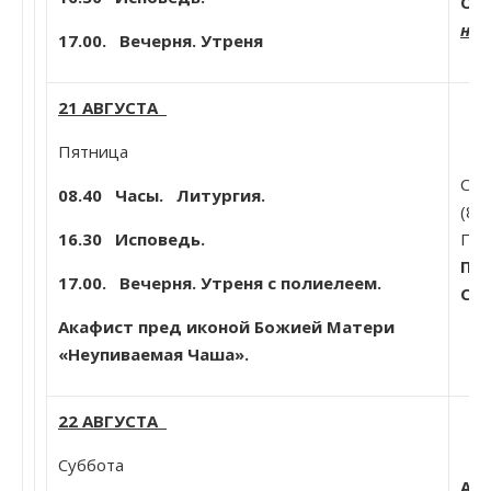
Оп
нах
17.00. Вечерня. Утреня
21 АВГУСТА
Пятница
Свт
08.40
Часы. Литургия.
(81
16.30 Исповедь.
Печ
Пер
17.00. Вечерня. Утреня с полиелеем.
Сав
Акафист пред иконой Божией Матери
«Неупиваемая Чаша»
.
22 АВГУСТА
Суббота
Ап