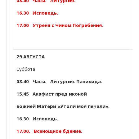
08.40
Часы. Литургия.
Н
16.30 Исповедь.
17.00 Утреня с Чином Погребения.
29 АВГУСТА
Суббота
По
Б
08.40
Часы. Литургия. Панихида.
К
Об
15.45 Акафист пред иконой
(9
Божией Матери «Утоли моя печали».
Па
Сщ
16.30 Исповедь.
Фе
17.00. Всенощное бдение.