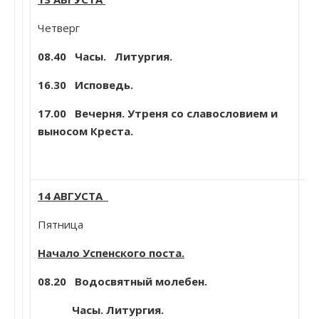
С
Четверг
и 
Сщ
08.40
Часы. Литургия.
Ан
16.30 Исповедь.
17.00 Вечерня. Утреня со славословием и
За
выносом Креста.
14 АВГУСТА
Пятница
П
Начало Успенского поста.
д
Пр
08.20 Водосвятный молебен.
Пр
Ма
Часы. Литургия.