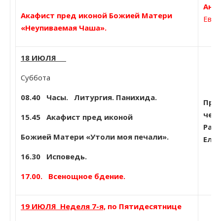
Ана
Акафист пред иконой Божией Матери
Евге
«Неупиваемая Чаша».
18 ИЮЛЯ
Суббота
08.40
Часы. Литургия. Панихида.
Прп.
чест
15.45 Акафист пред иконой
Рад
Божией Матери «Утоли моя печали».
Ели
16.30 Исповедь.
17.00. Всенощное бдение.
19 ИЮЛЯ
Неделя 7-я,
по Пятидесятнице