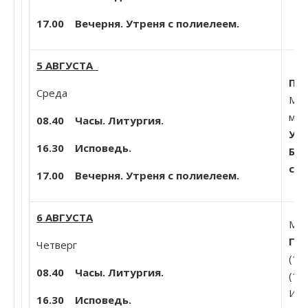
17.00 Вечерня. Утреня с полиелеем.
5 АВГУСТА
По
Среда
Мчч
муч
08.40 Часы. Литургия.
Уш
16.30 Исповедь.
Бож
ск
17.00 Вечерня. Утреня с полиелеем.
6 АВГУСТА
Мц.
Гле
Четверг
(10
08.40 Часы. Литургия.
(11
Исе
16.30 Исповедь.