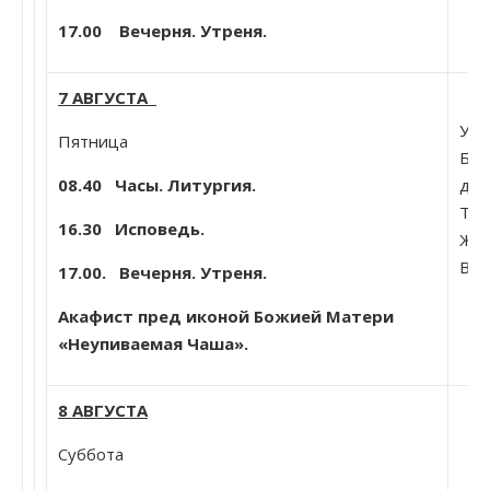
17.00 Вечерня. Утреня.
7 АВГУСТА
Усп
Пятница
Бог
08.40
Часы. Литургия.
диа
Тав
16.30 Исповедь.
Жел
Все
17.00. Вечерня. Утреня.
Акафист пред иконой Божией Матери
«Неупиваемая Чаша».
8 АВГУСТА
Суббота