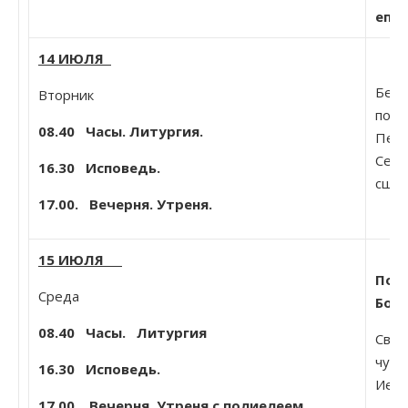
епар
14 ИЮЛЯ
Бесс
Вторник
пост
08.40
Часы. Литургия.
Петр
Серб
16.30 Исповедь.
сщмч
17.00. Вечерня. Утреня.
15 ИЮЛЯ
Пол
Среда
Бог
08.40
Часы. Литургия
Свт.
чудо
16.30 Исповедь.
Иеру
17.00. Вечерня. Утреня с полиелеем.