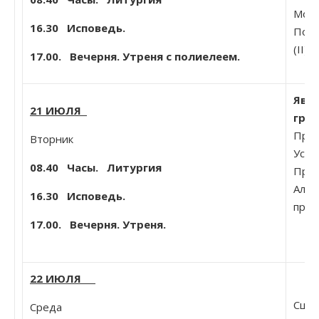
Моск
16.30 Исповедь.
Помп
(II).
17.00. Вечерня. Утреня с полиелеем.
Явл
21 ИЮЛЯ
град
Прав
Вторник
Устю
08.40
Часы. Литургия
Прок
Алек
16.30 Исповедь.
прес
17.00. Вечерня. Утреня.
22 ИЮЛЯ
Сщмч
Среда