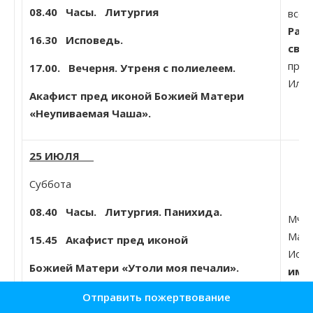
08.40
Часы. Литургия
всех
Равн
16.30 Исповедь.
свя
прес
17.00. Вечерня. Утреня с полиелеем.
Илла
Акафист пред иконой Божией Матери
«Неупиваемая Чаша».
25 ИЮЛЯ
Суббота
08.40 Часы. Литургия. Панихида.
Мчч.
Мале
15.45 Акафист пред иконой
Иоан
Божией Матери «Утоли моя печали».
име
16.30 Исповедь.
Отправить пожертвование