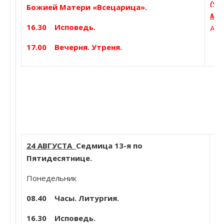
(ча
Божией Матери «Всецарица».
Мощ
16.30 Исповедь.
Аф
17.00 Вечерня. Утреня.
24 АВГУСТА
Седмица 13-я по
Мч
Пятидесятнице.
и 
Понедельник
(1
Пе
08.40 Часы. Литургия.
16.30 Исповедь.