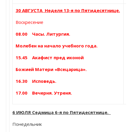
30 АВГУСТА Неделя 13-я по Пятидесятнице.
Воскресение
Мч
08.00 Часы. Литургия.
Уг
Молебен на начало учебного года.
Пе
Мч
15.45 Акафист пред иконой
Фи
25
Божией Матери «Всецарица».
и 
16.30 Исповедь.
17.00 Вечерня. Утреня.
6 ИЮЛЯ Седмица 6-я по Пятидесятнице.
Понедельник