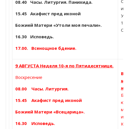
Сщм
08.40
Часы. Литургия. Панихида.
иер
15.45 Акафист пред иконой
Угр
104
Божией Матери «Утоли моя печали».
Сер
16.30 Исповедь.
17.00. Всенощное бдение.
9 АВГУСТА Неделя 10-я по Пятидесятнице.
Вмч
Воскресение
мощ
наш
08.00 Часы. Литургия.
Блж
15.45 Акафист пред иконой
юро
мит
Божией Матери «Всецарица».
игу
16.30 Исповедь.
Кли