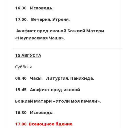
Ев
16.30 Исповедь.
Со
17.00. Вечерня. Утреня.
Акафист пред иконой Божией Матери
«Неупиваемая Чаша».
15 АВГУСТА
Суббота
Пе
Ко
08.40
Часы. Литургия. Панихида.
ар
15.45 Акафист пред иконой
мо
ег
Божией Матери «Утоли моя печали».
юр
16.30 Исповедь.
(1
17.00 Всенощное бдение.