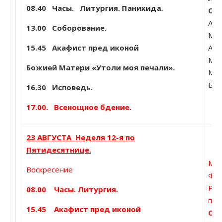
08.40
Часы. Литургия. Панихида.
Сол
Але
13.00 Соборование.
Мчч
15.45 Акафист пред иконой
Але
Мар
Божией Матери «Утоли моя печали».
Мар
Бож
16.30 Исповедь.
17.00. Всенощное бдение.
23 АВГУСТА Неделя 12-я по
Пятидесятнице.
Мчч
Воскресение
Фел
Рим
08.00 Часы. Литургия.
пер
15.45 Акафист пред иконой
Сто