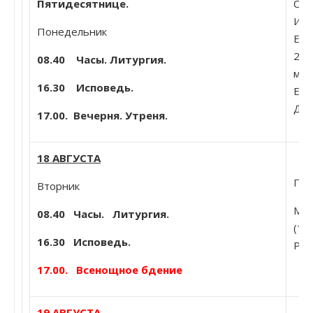
Пятидесятнице.
Сем
Иам
Понедельник
Екс
250
08.40 Часы. Литургия.
мощ
16.30 Исповедь.
Еле
Дим
17.00. Вечерня. Утреня.
18 АВГУСТА
Пре
Вторник
Мч.
08.40
Часы. Литургия.
(16
16.30 Исповедь.
Рим
17.00. Всенощное бдение
19 АВГУСТА