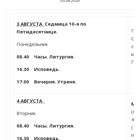
05.06.2026
3 АВГУСТА
Седмица 10-я по
Про
Пятидесятнице.
Сим
Понедельник
спо
мол
08.40 Часы. Литургия.
Печ
16.30 Исповедь.
17.00 Вечерня. Утреня.
4 АВГУСТА
Ми
(I)
Вторник
404
08.40 Часы. Литургия.
(16
пре
16.30 Исповедь.