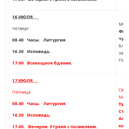
16 ИЮЛЯ
Мч. 
Четверг
Фили
чуд
08.40
Часы. Литургия
Ближ
16.30 Исповедь.
затв
Пече
17.00 Всенощное бдение.
17 ИЮЛЯ
Свт.
Пятница
Марф
08.40
Часы. Литургия
Прп.
Стр
16.30 Исповедь.
Алек
княж
17.00. Вечерня. Утреня с полиелеем.