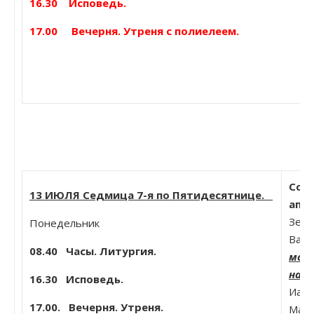
16.30 Исповедь.
17.00 Вечерня. Утреня с полиелеем.
Собо
13 ИЮЛЯ Седмица 7-я по Пятидесятнице.
апо
Зеве
Понедельник
Варф
08.40
Часы. Литургия.
моще
наше
16.30 Исповедь.
Иако
17.00. Вечерня. Утреня.
Мат